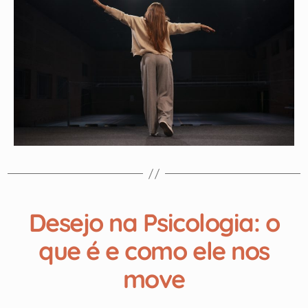
Desejo na Psicologia: o
que é e como ele nos
move