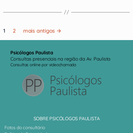
Paginação
1
2
mais antigos
→
de
posts
Psicólogos Paulista
Consultas presenciais na região da Av. Paulista
Consultas online por videochamada
SOBRE PSICÓLOGOS PAULISTA
Fotos do consultório