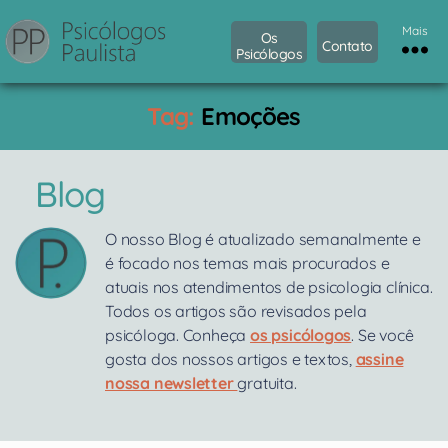
Mais
Os
Contato
Psicólogos
Psicólogos
Paulista
Tag:
Emoções
Blog
O nosso Blog é atualizado semanalmente e
é focado nos temas mais procurados e
atuais nos atendimentos de psicologia clínica.
Todos os artigos são revisados pela
psicóloga. Conheça
os psicólogos
. Se você
gosta dos nossos artigos e textos,
assine
nossa newsletter
gratuita.