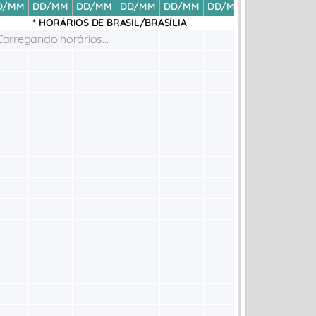
D/MM
DD/MM
DD/MM
DD/MM
DD/MM
DD/MM
DD/MM
DD
* HORÁRIOS DE
BRASIL/BRASÍLIA
Carregando horários...