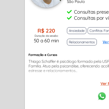
São Paulo
Consultas prese
Consultas por v
R$ 220
Ansiedade
Conflitos Fam
Duração da sessão:
50 a 60 min
Relacionamentos
Ver
Formação e Cursos
Thiago Schaffer é psicólogo formado pela USP
Família. Atua pela psicanálise, oferecendo 
estresse e relacionamentos...
Ver 