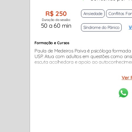
R$ 250
Ansiedade
Conflitos Fam
Duração da sessão:
50 a 60 min
Síndrome do Pânico
V
Formação e Cursos
Paula de Medeiros Paiva é psicóloga formad
USP. Atua com adultos em questões como ansi
escuta acolhedora e apoio ao autoconheciment
Ver 