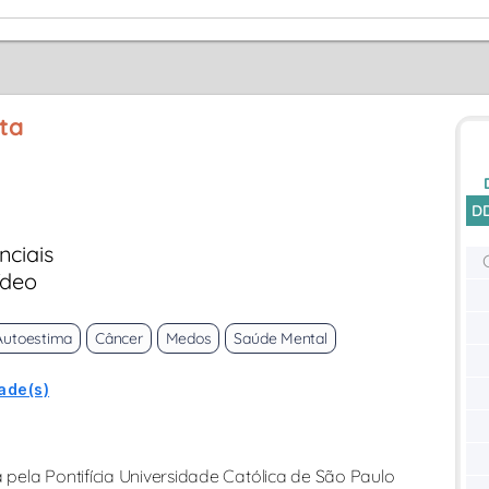
ta
D
nciais
ídeo
Autoestima
Câncer
Medos
Saúde Mental
ade(s)
pela Pontifícia Universidade Católica de São Paulo