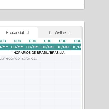
Presencial
Online
DDD
DDD
DDD
DDD
DDD
DDD
DDD
D
D/MM
DD/MM
DD/MM
DD/MM
DD/MM
DD/MM
DD/MM
DD
* HORÁRIOS DE
BRASIL/BRASÍLIA
Carregando horários...