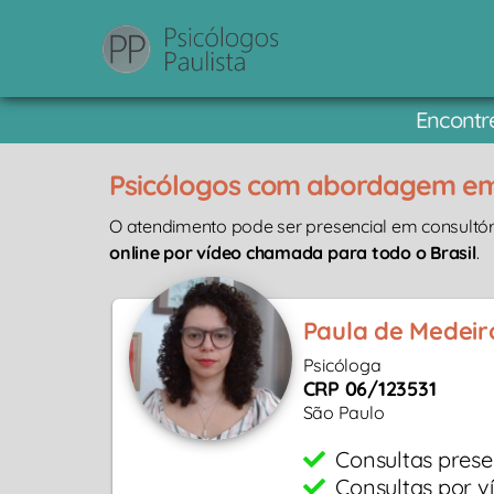
Encontre
Psicólogos com abordagem em P
O atendimento pode ser presencial em consultór
online por vídeo chamada para todo o Brasil
.
Paula de Medeir
Psicóloga
CRP 06/123531
São Paulo
Consultas prese
Consultas por v