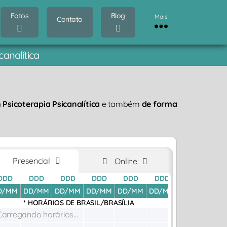
Fotos
Blog
Mais
Contato
analítica
sicoterapia Psicanalítica
e também
de forma
Presencial
Online
DDD
DDD
DDD
DDD
DDD
DDD
DDD
D
D/MM
DD/MM
DD/MM
DD/MM
DD/MM
DD/MM
DD/MM
DD
* HORÁRIOS DE
BRASIL/BRASÍLIA
Carregando horários...