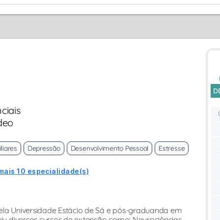
D
ciais
deo
liares
Depressão
Desenvolvimento Pessoal
Estresse
mais 10 especialidade(s)
pela Universidade Estácio de Sá e pós-graduanda em
uiu diversos cursos de extensão como: Neurociências