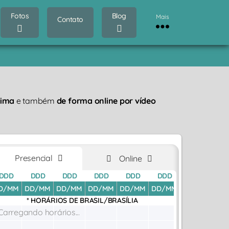
Fotos
Blog
Mais
Contato
tima
e também
de forma online por vídeo
Presencial
Online
DDD
DDD
DDD
DDD
DDD
DDD
DDD
D
D/MM
DD/MM
DD/MM
DD/MM
DD/MM
DD/MM
DD/MM
DD
* HORÁRIOS DE
BRASIL/BRASÍLIA
Carregando horários...