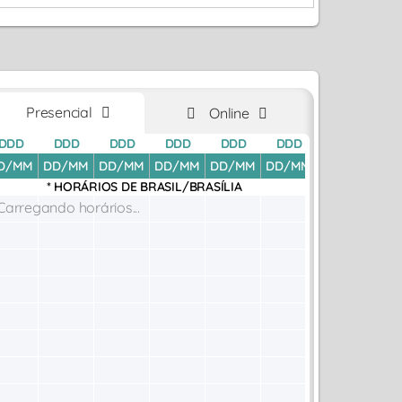
Presencial
Online
DDD
DDD
DDD
DDD
DDD
DDD
DDD
D
D/MM
DD/MM
DD/MM
DD/MM
DD/MM
DD/MM
DD/MM
DD
* HORÁRIOS DE
BRASIL/BRASÍLIA
Carregando horários...