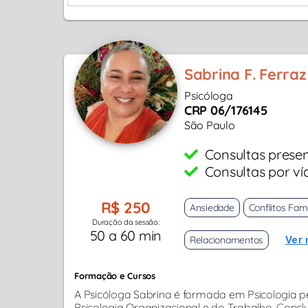
Sabrina F. Ferraz
Psicóloga
CRP 06/176145
São Paulo
Consultas presen
Consultas por ví
R$ 250
Ansiedade
Conflitos Fami
Duração da sessão:
50 a 60 min
Relacionamentos
Ver 
Formação e Cursos
A Psicóloga Sabrina é formada em Psicologia 
Psicologia Organizacional e do Trabalho. Concl