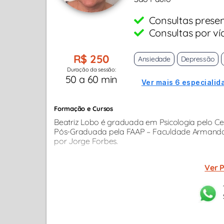
Consultas presen
Consultas por ví
R$ 250
Ansiedade
Depressão
Duração da sessão:
50 a 60 min
Ver mais 6 especialid
Formação e Cursos
Beatriz Lobo é graduada em Psicologia pelo Cen
Pós-Graduada pela FAAP – Faculdade Armando Al
por Jorge Forbes.
Ver P