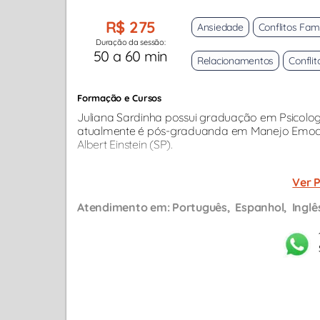
R$ 275
Ansiedade
Conflitos Fami
Duração da sessão:
50 a 60 min
Relacionamentos
Conflit
Formação e Cursos
Juliana Sardinha possui graduação em Psicologi
atualmente é pós-graduanda em Manejo Emocio
Albert Einstein (SP).
Ver P
Atendimento em:
Português
Espanhol
Inglê