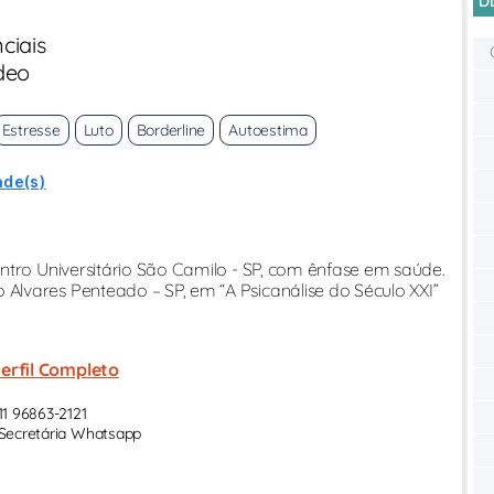
D
ciais
deo
Estresse
Luto
Borderline
Autoestima
ade(s)
tro Universitário São Camilo - SP, com ênfase em saúde.
vares Penteado – SP, em “A Psicanálise do Século XXI”
erfil Completo
11 96863-2121
Secretária Whatsapp