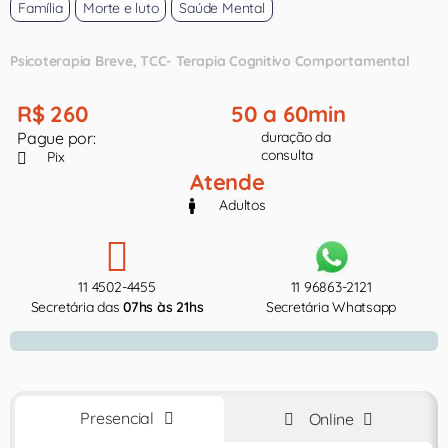
Família
Morte e luto
Saúde Mental
Psicoterapia Breve
TCC- Terapia Cognitivo Comportamental
R$ 260
50 a 60min
Pague por:
duração da
consulta
Pix
Atende
Adultos
11 4502-4455
11 96863-2121
Secretária das
07hs às 21hs
Secretária Whatsapp
Presencial
Online