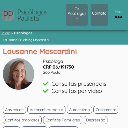
Os
Mais
Contato
Psicólogos
Início
»
Psicólogos
Lausanne Fruehling Moscardini
Lausanne Moscardini
Psicóloga
CRP 06/191750
São Paulo
Consultas presenciais
Consultas por vídeo
Ansiedade
Autoconhecimento
Autoestima
Casamento
Conflitos amorosos
Conflitos Familiares
Depressão