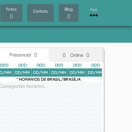
Fotos
Blog
Mais
Contato
Presencial
Online
DDD
DDD
DDD
DDD
DDD
DDD
DDD
D
D/MM
DD/MM
DD/MM
DD/MM
DD/MM
DD/MM
DD/MM
DD
* HORÁRIOS DE
BRASIL/BRASÍLIA
Carregando horários...