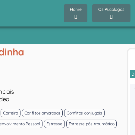
Home
Os Psicólogos
rdinha
D
nciais
ídeo
Carreira
Conflitos amorosos
Conflitos conjugais
envolvimento Pessoal
Estresse
Estresse pós-traumático