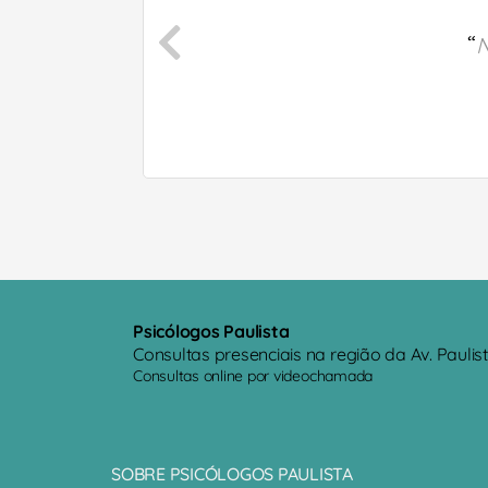
“
N
Psicólogos Paulista
Consultas presenciais na região da Av. Paulis
Consultas online por videochamada
SOBRE PSICÓLOGOS PAULISTA