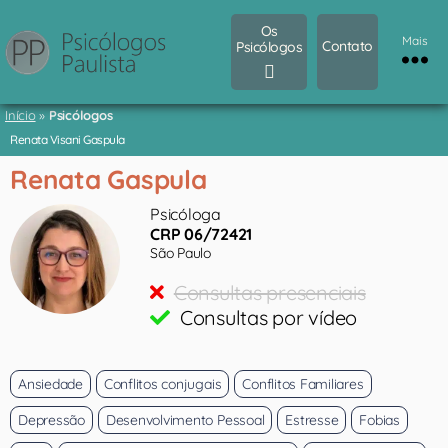
Os
Mais
Contato
Psicólogos
Início
»
Psicólogos
Renata Visani Gaspula
Renata Gaspula
Psicóloga
CRP 06/72421
São Paulo
Consultas presenciais
Consultas por vídeo
Ansiedade
Conflitos conjugais
Conflitos Familiares
Depressão
Desenvolvimento Pessoal
Estresse
Fobias