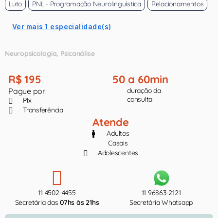
Luto
PNL - Programação Neurolinguística
Relacionamentos
Ver mais 1 especialidade(s)
Neuropsicologia
Psicanálise
R$ 195
50 a 60min
Pague por:
duração da
consulta
Pix
Transferência
Atende
Adultos
Casais
Adolescentes
11 4502-4455
11 96863-2121
Secretária das
07hs às 21hs
Secretária Whatsapp