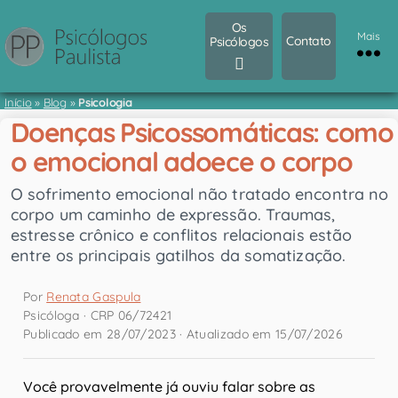
Os
Mais
Contato
Psicólogos
Início
»
Blog
»
Psicologia
Doenças Psicossomáticas: como
o emocional adoece o corpo
O sofrimento emocional não tratado encontra no
corpo um caminho de expressão. Traumas,
estresse crônico e conflitos relacionais estão
entre os principais gatilhos da somatização.
Por
Renata Gaspula
Psicóloga · CRP 06/72421
Publicado em 28/07/2023 · Atualizado em 15/07/2026
Você provavelmente já ouviu falar sobre as