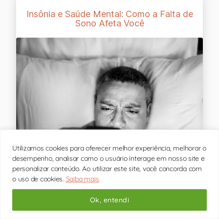
Insônia e Saúde Mental: Como a Falta de
Sono Afeta Você
Utilizamos cookies para oferecer melhor experiência, melhorar o
desempenho, analisar como o usuário interage em nosso site e
personalizar conteúdo. Ao utilizar este site, você concorda com
o uso de cookies.
Saiba mais
A insônia é um problema sério muito comum entre os
adultos. Somente no Brasil, 73 milhões de brasileiros
Ok, entendi
sofrem com esse distúrbio do sono, segundo a
Associação Brasileira do Sono [...]