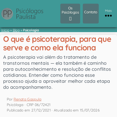
Os
Mais
Contato
Psicólogos
Início
»
Blog
»
Psicologia
O que é psicoterapia, para que
serve e como ela funciona
A psicoterapia vai além do tratamento de
transtornos mentais — ela também é caminho
para autoconhecimento e resolução de conflitos
cotidianos. Entender como funciona esse
processo ajuda a aproveitar melhor cada etapa
do acompanhamento.
Por
Renata Gaspula
Psicóloga · CRP 06/72421
Publicado em 27/12/2021 · Atualizado em 15/07/2026