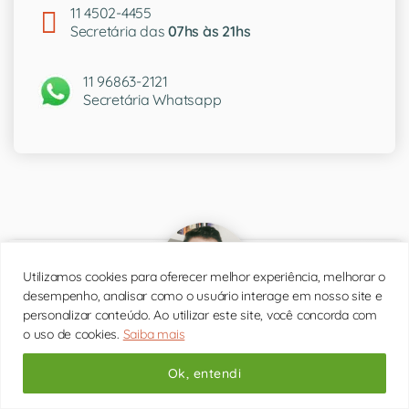
11 4502-4455
Secretária das
07hs às 21hs
11 96863-2121
Secretária Whatsapp
Utilizamos cookies para oferecer melhor experiência, melhorar o
desempenho, analisar como o usuário interage em nosso site e
personalizar conteúdo. Ao utilizar este site, você concorda com
o uso de cookies.
Saiba mais
Igor Valdisi
Ok, entendi
CRP 06/175772