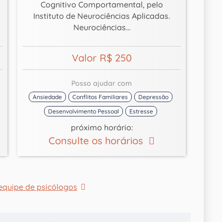
Cognitivo Comportamental, pelo
Instituto de Neurociências Aplicadas.
Neurociências...
Valor R$ 250
Posso ajudar com
Ansiedade
Conflitos Familiares
Depressão
Desenvolvimento Pessoal
Estresse
próximo horário:
Consulte os horários
equipe de psicólogos