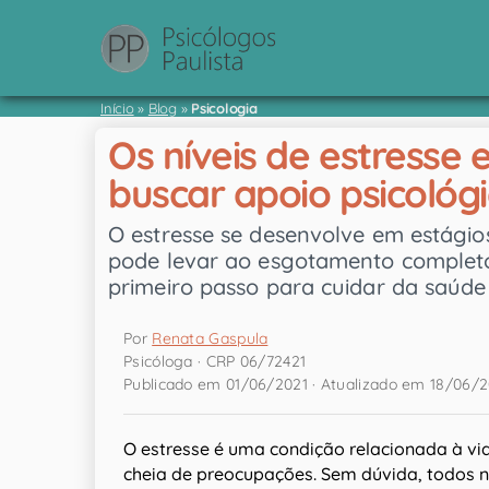
Início
»
Blog
»
Psicologia
Os níveis de estresse
buscar apoio psicológ
O estresse se desenvolve em estágios 
pode levar ao esgotamento completo
primeiro passo para cuidar da saúde
Por
Renata Gaspula
Psicóloga · CRP 06/72421
Publicado em 01/06/2021 · Atualizado em 18/06/
O estresse é uma condição relacionada à v
cheia de preocupações. Sem dúvida, todos 