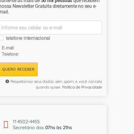
Junte-se às mais de
50 mil pessoas
que recebem
nossa Newsletter Gratuita diretamente no seu e-
mail.
telefone internacional
E-mail:
Telefone:
QUERO RECEBER
Respeitamos seus dados: sem spam, e você cancela
quando quiser.
Política de Privacidade
11 4502-4455
Secretária das
07hs às 21hs