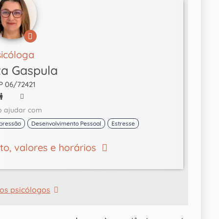
sicóloga
a Gaspula
P 06/72421
o ajudar com
pressão
Desenvolvimento Pessoal
Estresse
eto, valores e horários
os psicólogos