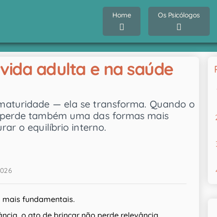
Home
Os Psicólogos
 vida adulta e na saúde
maturidade — ela se transforma. Quando o
, perde também uma das formas mais
ar o equilíbrio interno.
2026
 mais fundamentais.
ncia, o ato de brincar não perde relevância