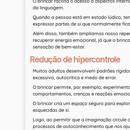
O brincar facilita o acesso a aspectos int
da linguagem.
Quando a pessoa está em estado lúdico, tend
expressar partes de si que normalmente fic
Além disso, também ampliamos nosso repert
recuperar energia emocional, já que o brinc
sensação de bem-estar.
Redução de hipercontrole
Muitos adultos desenvolvem padrões rígid
excessivo, autocrítica e medo de errar.
O brincar permite, por exemplo, experimentar
comportamentos, crenças e reações emocio
O brincar cria um espaço seguro para explora
esquecidas de si.
Logo, ao permitir que a imaginação circule
processos de autoconhecimento que nos a