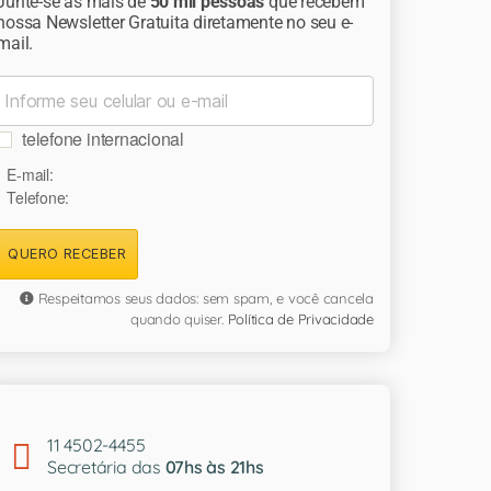
Junte-se às mais de
50 mil pessoas
que recebem
nossa Newsletter Gratuita diretamente no seu e-
mail.
telefone internacional
E-mail:
Telefone:
QUERO RECEBER
Respeitamos seus dados: sem spam, e você cancela
quando quiser.
Política de Privacidade
11 4502-4455
Secretária das
07hs às 21hs