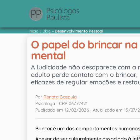
Início
»
Blog
»
Desenvolvimento Pessoal
O papel do brincar na
mental
A ludicidade não desaparece com a 
adulto perde contato com o brincar
eficazes de regular emoções e restaur
Por
Renata Gaspula
Psicóloga · CRP 06/72421
Publicado em 12/02/2026 · Atualizado em 15/07/
Brincar é um dos comportamentos humanos
Apesar de ser culturalmente associado à infâ