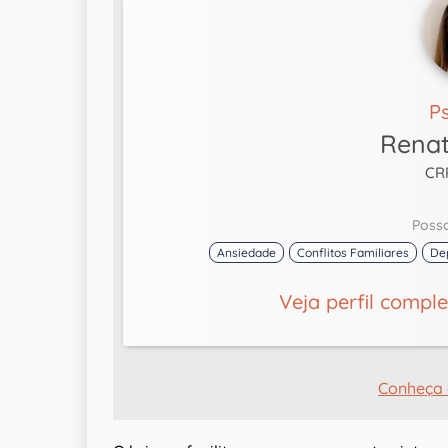
P
Renat
CR
Poss
Ansiedade
Conflitos Familiares
De
Veja perfil compl
Conheça 